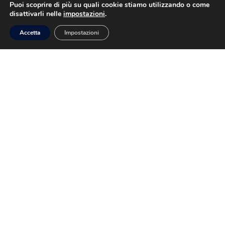
Puoi scoprire di più su quali cookie stiamo utilizzando o come
disattivarli nelle
impostazioni
.
IT
Sei alla ricerca di un’impresa di pulizie competente
Accetta
Impostazioni
e professionale? Contatta la ditta Berti & Ferraresi!
Menu
Home
Chi Siamo
Servizi
Contatti
Privacy Policy
P.IVA 02454140969
Servizi Di Pulizia
Impresa Pulizie
Sito CERTIFICATO
SitoCerto®